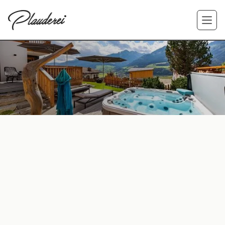
PLAUDEREI
NIEDERNSILL
SYLT
WELLNESS
REGION
IMPRESSIONEN
Jetzt Anfragen