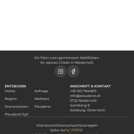
Große Rasenfläche
Essbereich
Panorama-Terrasse
Outdoor-Lounge
Ein Platz zum gemeinsam Wohlfühlen.
Ihr alpines Chalet in Niedernsill.
ENTDECKEN
ANSCHRIFT & KONTAKT
Home
Anfrage
+49 163 7844813
info@plauderei.at
Region
Wellness
5722 Niedernsill
Sonnberg 9
Impressionen
Plauderei
Salzburg, Österreich
Plauderei Sylt
Impressum
Datenschutz
Hausregeln
Seite von